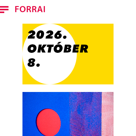
FORRAI
FORRAI FERENC
MUNKÁK
HÍREK
KAPCSOLAT
ENGLISH