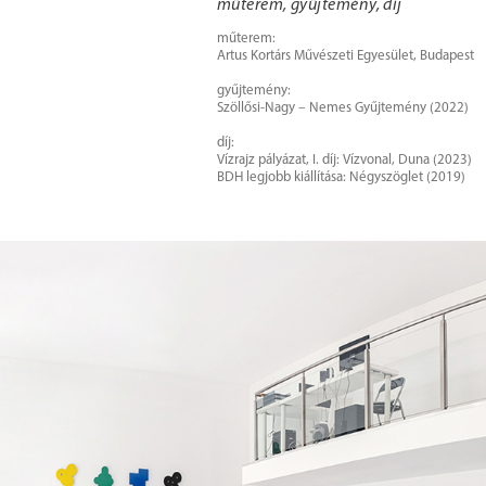
műterem, gyűjtemény, díj
műterem:
Artus Kortárs Művészeti Egyesület, Budapest
gyűjtemény:
Szöllősi-Nagy – Nemes Gyűjtemény (2022)
díj:
Vízrajz pályázat, I. díj: Vízvonal, Duna (2023)
BDH legjobb kiállítása: Négyszöglet (2019)