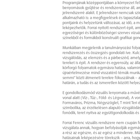
Programjának középpontjában a környezet felt
benyomások gyűjtése és rendszerezése áll, ame
jelrendszerré alakít. E jelrendszer nemcsak sz
alkalmazható is: a megfigyelések és tapasztalat
pontjaink és helyzetünk változásai, az idő, a 
leképezhetők. Forrai nyitott rendszert épít, 
egyezőségei és különbözőségei szerves vizuáli
színekből és formákból konstruált grafikai gon
Munkáiban megjelenik a tanulmányozási folyama
rendszerezés és összegzés gondolati íve. Kulcs
vizsgálódás, az elemzés és a párbeszéd, ame
tereket is épít. A rendszer és egyensúly, az álla
körforgó folyamatok egymásra hatása, valamin
újraértelmezése mind visszatérő témák munká
semmi” közti átmeneti terekre fókuszálnak – a
határán, a tudás és az ismeretlen között helye
E gondolkodásmód vizuális lenyomata a művész
vonal alatt (Víz-, Tűz-, Föld- és Légvonal), A 
Formaváros, Prizma, Négyszöglet, T mint Teri 
szimbolika, az érzékelésen alapuló vizsgálódá
fonódik, teret nyitva az együttgondolkodás és 
Forrai Ferenc vizuális rendszere nem csupán 
vizsgálata annak, hogyan befolyásolják egymás
a rész az egészre, és az egész a mindenre. Mű
hatásainak leképezésére törekszik – arra, ho