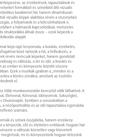
érképezése, az érzékelések, tapasztalások és
lyeket formákból és színekből álló vizuális
imbolikus karakterrel bír, hanem dinamikusan
ok vizuális képpé alakítása révén a viszonyítási
mozgás, a folyamatok és a kölcsönhatások is
amelyben a halmazok kapcsolódásai, metszetei,
s struktúrákká állnak össze – ezek képezik a
dolkodás alapját.
t képi-rajzi lenyomata, a kutatás, érzékelés,
fogalmai közé tartozik a hit, a felfedezés, a
lyek révén nemcsak képeket, hanem gondolati
ndóság és változás, a tér és idő, a lineáris és
t az ember és környezete közötti viszony
iban. Ezek a munkák gyakran a „minden és a
zokra a köztes zónákra, amelyek az észlelés
zkednek el.
 több munkasorozatán keresztül válik láthatóvá: A
vonal, Életvonal, Körvonal, Időnyomok, Sokszöglet,
és Olvasónapló. Ezekben a sorozatokban a
s, a nézőpontváltás és az idő tapasztalása egymásba
reflexió számára.
formák és színek összjátéka, hanem érzékeny
t a tényezők, élő és élettelen entitások: hogyan hat
vészete a változás közvetlen vagy közvetett
gy megértsük, mi és környezetünk hogyan létezünk