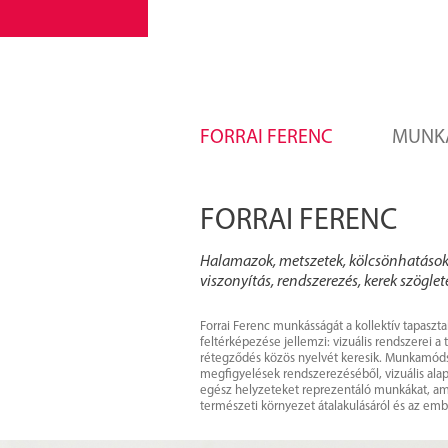
FORRAI FERENC
MUNK
FORRAI FERENC
Halamazok, metszetek, kölcsönhatások,
viszonyítás, rendszerezés, kerek szögl
Forrai Ferenc munkásságát a kollektív tapaszt
feltérképezése jellemzi: vizuális rendszerei a
rétegződés közös nyelvét keresik. Munkamódsz
megfigyelések rendszerezéséből, vizuális alap
egész helyzeteket reprezentáló munkákat, amel
természeti környezet átalakulásáról és az em