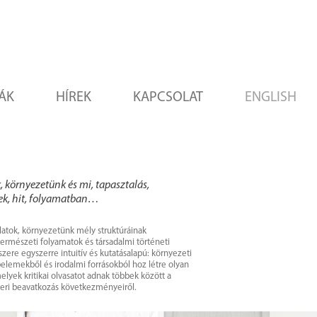
ÁK
HÍREK
KAPCSOLAT
ENGLISH
 környezetünk és mi, tapasztalás,
etek, hit, folyamatban…
alatok, környezetünk mély struktúráinak
 természeti folyamatok és társadalmi történeti
ere egyszerre intuitív és kutatásalapú: környezeti
elemekből és irodalmi forrásokból hoz létre olyan
yek kritikai olvasatot adnak többek között a
beri beavatkozás következményeiről.