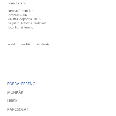
Forrai Ferenc
sorozat: T mint Teri
időszak: 2006–
kiállítás időpontja: 2016.
helyszín: Artbázis, Budapest
fotó: Forrai Ferenc
–
–
« előző
munkák
következő »
FORRAI FERENC
MUNKÁK
HÍREK
KAPCSOLAT