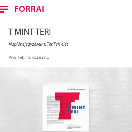
FORRAI
FORRAI FERENC
T MINT TERI
MUNKÁK
Naplóbejegyzéseim: TeriFeri élet
HÍREK
Piros, kék, lila, rózsaszín...
KAPCSOLAT
ENGLISH